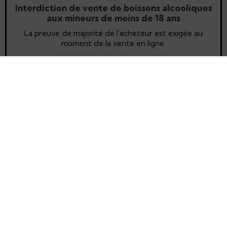
Interdiction de vente de boissons alcooliques
aux mineurs de moins de 18 ans
La preuve de majorité de l'acheteur est exigée au
moment de la vente en ligne.
CODE DE LA SANTÉ PUBLIQUE, ART. L. 3342-1 ET L. 3353-3
L'ABUS D'ALCOOL EST DANGEREUX POUR LA SANTÉ, À
CONSOMMER AVEC MODÉRATION.
Home Drink vous livre toutes vos boissons préférées à
domicile sur Dijon et agglomération entre 10h et 02h. Notre
équipe livre également en France métropolitaine de 48h à
72h par Mondial Relay et Colissimo.