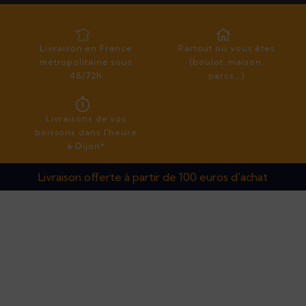
Partout où vous êtes
Livraison en France
(boulot, maison,
métropolitaine sous
parcs...)
48/72h
Livraisons de vos
boissons dans l'heure
à Dijon*
Livraison offerte à partir de 100 euros d'achat