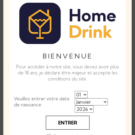
Domaine Colin
Domaine F Colin
BIENVENUE
Barollet,...
Barollet,...
Pour accéder à notre site, vous devez avoir plus
Prix
Prix
16,50 €
21,76 €
de 18 ans, je déclare être majeur et accepte les
conditions du site.
AJOUTER AU PANIER
AJOUTER AU PANIER
Veuillez entrer votre date
de naissance
ENTRER