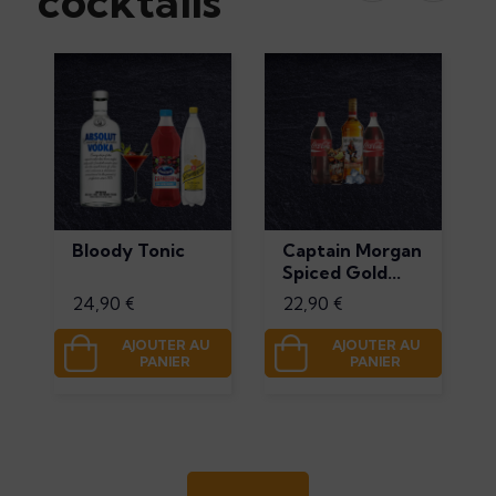
cocktails
Bloody Tonic
Captain Morgan
Spiced Gold...
Prix
Prix
24,90 €
22,90 €
AJOUTER AU
AJOUTER AU
PANIER
PANIER