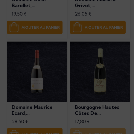
Barollet,...
Grivot,...
Prix
Prix
19,50 €
26,05 €
AJOUTER AU PANIER
AJOUTER AU PANIER
Domaine Maurice
Bourgogne Hautes
Ecard,...
Côtes De...
Prix
Prix
28,50 €
17,80 €