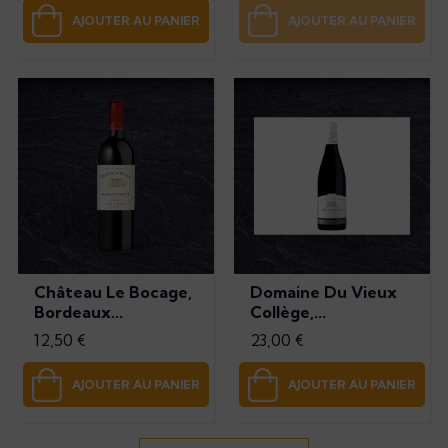
AJOUTER AU PANIER
AJOUTER AU PANIER
Château Le Bocage,
Domaine Du Vieux
Bordeaux...
Collège,...
Prix
Prix
12,50 €
23,00 €
AJOUTER AU PANIER
AJOUTER AU PANIER