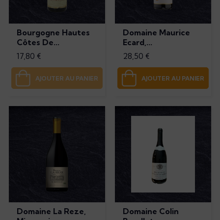
Bourgogne Hautes
Domaine Maurice
Côtes De...
Ecard,...
Prix
Prix
17,80 €
28,50 €
AJOUTER AU PANIER
AJOUTER AU PANIER
Domaine La Reze,
Domaine Colin