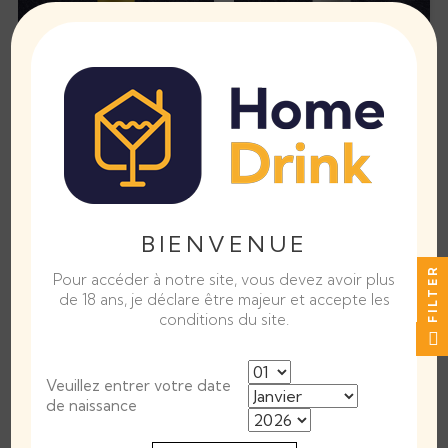
Labastide Dauzac,
Château Lestage
Margaux...
Simon, Cru...
Prix
Prix
27,90 €
20,90 €
AJOUTER AU PANIER
AJOUTER AU PANIER
BIENVENUE
FILTER
Pour accéder à notre site, vous devez avoir plus
de 18 ans, je déclare être majeur et accepte les
conditions du site.
Veuillez entrer votre date
de naissance