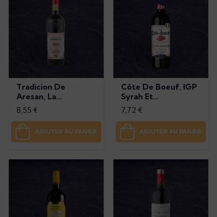
Tradicion De
Côte De Boeuf, IGP
Aresan, La...
Syrah Et...
Prix
Prix
8,55 €
7,72 €
AJOUTER AU PANIER
AJOUTER AU PANIER