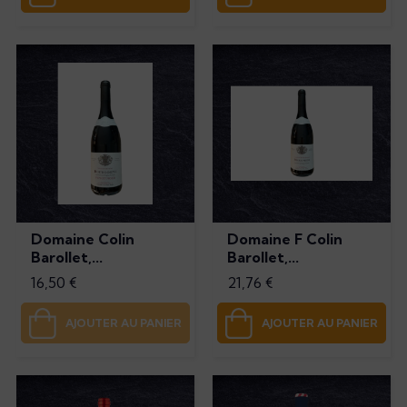
Domaine Colin
Domaine F Colin
Barollet,...
Barollet,...
Prix
Prix
16,50 €
21,76 €
AJOUTER AU PANIER
AJOUTER AU PANIER