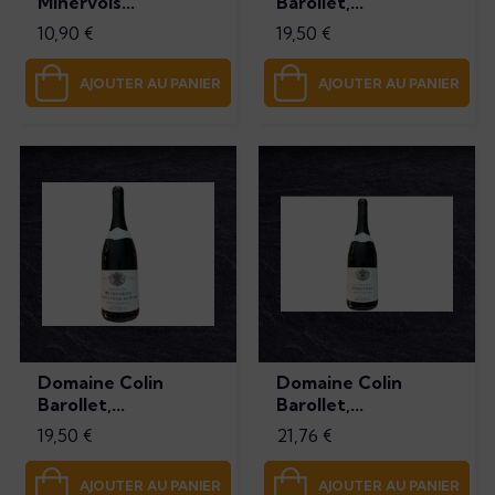
Minervois...
Barollet,...
Prix
Prix
10,90 €
19,50 €
AJOUTER AU PANIER
AJOUTER AU PANIER
Domaine Colin
Domaine Colin
Barollet,...
Barollet,...
Prix
Prix
19,50 €
21,76 €
AJOUTER AU PANIER
AJOUTER AU PANIER