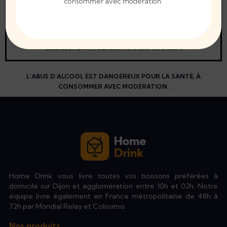
consommer avec modération.
La preuve de majorité de l'acheteur est exigée au
moment de la vente en ligne.
CODE DE LA SANTÉ PUBLIQUE, ART. L. 3342-1 ET L. 3353-3
L'ABUS D'ALCOOL EST DANGEREUX POUR LA SANTÉ, À
CONSOMMER AVEC MODÉRATION.
Home Drink vous livre toutes vos boissons préférées à
domicile sur Dijon et agglomération entre 10h et 02h. Notre
équipe livre également en France métropolitaine de 48h à
72h par Mondial Relay et Colissimo.
Nos produits