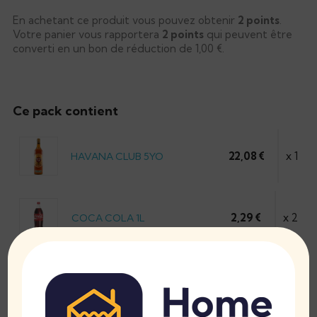
En achetant ce produit vous pouvez obtenir
2
points
.
Votre panier vous rapportera
2
points
qui peuvent être
converti en un bon de réduction de
1,00 €
.
Ce pack contient
22,08 €
x 1
HAVANA CLUB 5YO
2,29 €
x 2
COCA COLA 1L
0,70 €
x 3
CITRON LIME