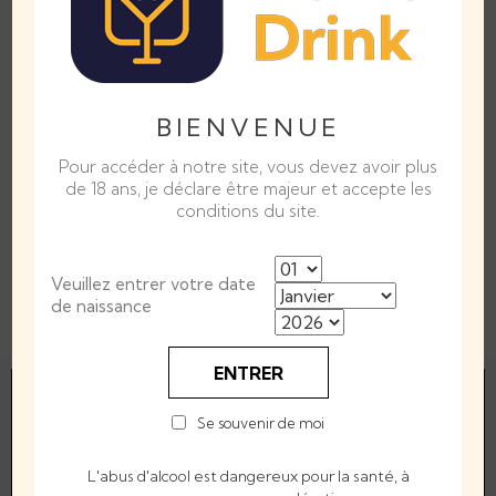
0,00 €
x 1
GLACONS
BIENVENUE

Rupture de stock
AJOUTER AU PANIER
Pour accéder à notre site, vous devez avoir plus
de 18 ans, je déclare être majeur et accepte les
conditions du site.
Partager
Veuillez entrer votre date
de naissance
Alcool Volumique
40°
ENTRER
Se souvenir de moi
Interdiction de vente de boissons alcooliques
L'abus d'alcool est dangereux pour la santé, à
aux mineurs de moins de 18 ans