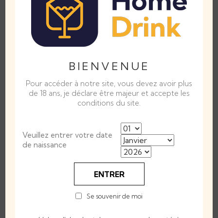
Notes de dégustation
BIENVENUE
SA COULEUR :
Jaune doré
Pour accéder à notre site, vous devez avoir plus
de 18 ans, je déclare être majeur et accepte les
SON NEZ :
des notes de jasmin se mélangent avec de douces notes
conditions du site.
de fruits jaunes.
SA SAVEUR :
magnifique équilibre entre douceur et structure, le
tout rehaussé par quelques notes de vanille et légèrement boisées.
Veuillez entrer votre date
de naissance
Alcool Volumique
40°
ENTRER
Contenance
70cl
Se souvenir de moi
Provenance
France