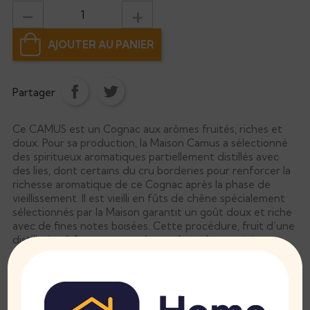
AJOUTER AU PANIER
Partager
Ce CAMUS est un Cognac aux arômes fruités, riches et
doux. Pour sa production, la Maison Camus a sélectionné
des spiritueux aromatiques partiellement distillés avec
des lies, dont certains du cru borderies pour renforcer la
richesse aromatique de ce Cognac après la phase de
vieillissement. Il est vieilli en fûts de chêne spécialement
sélectionnés par la Maison garantit un goût doux et riche
avec de fines notes boisées. Cette procédure, fruit d’une
distillation à feu moyen, préserve les arômes originaux
des spiritueux et donne au Cognac un équilibre
harmonieux.