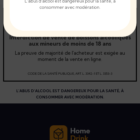
L'abus d'alcool est dangereux pour la santé, à
consommer avec modération.
Interdiction de vente de boissons alcooliques
aux mineurs de moins de 18 ans
La preuve de majorité de l'acheteur est exigée au
moment de la vente en ligne.
CODE DE LA SANTÉ PUBLIQUE, ART. L. 3342-1 ET L. 3353-3
L'ABUS D'ALCOOL EST DANGEREUX POUR LA SANTÉ, À
CONSOMMER AVEC MODÉRATION.