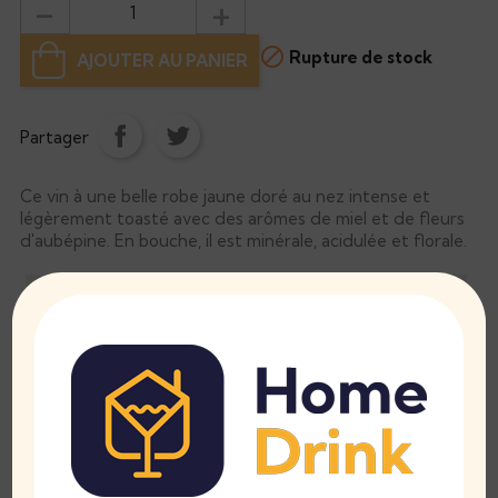

Rupture de stock
AJOUTER AU PANIER
Partager
Ce vin à une belle robe jaune doré au nez intense et
légèrement toasté avec des arômes de miel et de fleurs
d'aubépine. En bouche, il est minérale, acidulée et florale.
Alcool Volumique
12.5°
Contenance
75cl
Provenance
Saint-Père, Bourgogne
Température De Service
12°