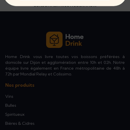
CONSOMMER AVEC MODÉRATION.
Home Drink vous livre toutes vos boissons préférées à
domicile sur Dijon et agglomération entre 10h et 02h. Notre
équipe livre également en France métropolitaine de 48h à
72h par Mondial Relay et Colissimo.
Nos produits
Vins
Bulles
Spiritueux
Bières & Cidres