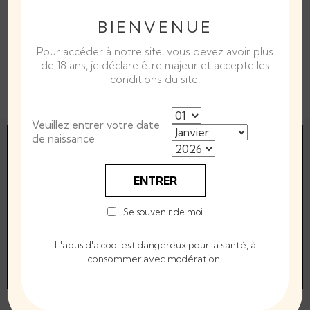
Cépage
100% Chardonnay
BIENVENUE
Certifications Et Labels
Appellation Bourgogne
Pour accéder à notre site, vous devez avoir plus
Contrôlée
de 18 ans, je déclare être majeur et accepte les
conditions du site.
Millésime
2020
Veuillez entrer votre date
de naissance
ENTRER
Interdiction de vente de boissons alcooliques
aux mineurs de moins de 18 ans
Se souvenir de moi
La preuve de majorité de l'acheteur est exigée au
moment de la vente en ligne.
L'abus d'alcool est dangereux pour la santé, à
consommer avec modération.
CODE DE LA SANTÉ PUBLIQUE, ART. L. 3342-1 ET L. 3353-3
L'ABUS D'ALCOOL EST DANGEREUX POUR LA SANTÉ, À