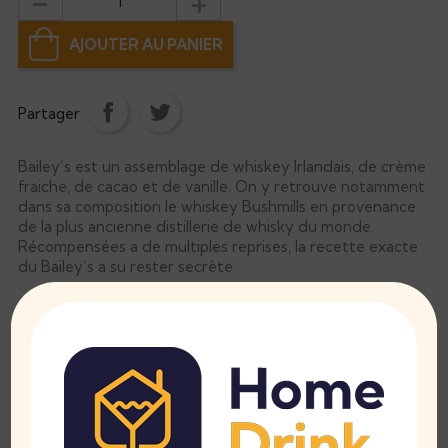
AJOUTER AU PANIER
Partager
Bailey’s est un assemblage de whiskey Irlandais, de crème
fraiche, de cacao et de vanille. On y retrouve notamment
dans sa composition le whiskey Bushmills en provenance
de la plus ancienne distillerie de whisky du monde.
Récompensées a de multiples reprises, la recette exacte
du Bailey’s a su rester secrète
Notes de dégustation