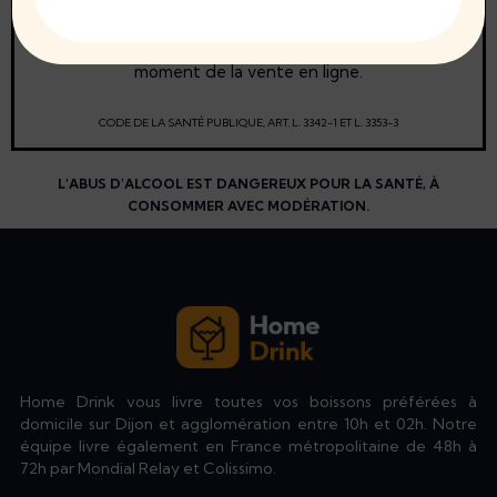
aux mineurs de moins de 18 ans
La preuve de majorité de l'acheteur est exigée au
moment de la vente en ligne.
CODE DE LA SANTÉ PUBLIQUE, ART. L. 3342-1 ET L. 3353-3
L'ABUS D'ALCOOL EST DANGEREUX POUR LA SANTÉ, À
CONSOMMER AVEC MODÉRATION.
Home Drink vous livre toutes vos boissons préférées à
domicile sur Dijon et agglomération entre 10h et 02h. Notre
équipe livre également en France métropolitaine de 48h à
72h par Mondial Relay et Colissimo.