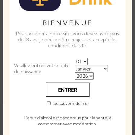
SA COULEUR :
Clair, transparent
SON NEZ :
Crémeux, avec des notes de café, de chocolat et des
BIENVENUE
arômes d’amande
Pour accéder à notre site, vous devez avoir plus
SA SAVEUR :
Rond, avec le goût du whiskey qui vient soutenir les
de 18 ans, je déclare être majeur et accepte les
saveurs crémeuses et vanillées.
conditions du site.
Alcool Volumique
17°
Veuillez entrer votre date
de naissance
Contenance
70cl
Provenance
Irlande
ENTRER
Se souvenir de moi
L'abus d'alcool est dangereux pour la santé, à
consommer avec modération.
Interdiction de vente de boissons alcooliques