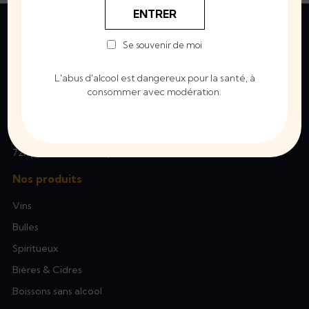
ENTRER
Se souvenir de moi
L'abus d'alcool est dangereux pour la santé, à
consommer avec modération.
Home Drink vous livre toutes vos boissons préférées à
domicile sur Dijon et agglomération entre 10h et 02h. Notre
équipe livre également en France métropolitaine de 48h à
72h par Mondial Relay et Colissimo.
Nos produits
Vins
Bulles
Spiritueux
Bières & Cidres
Boissons sans alcool